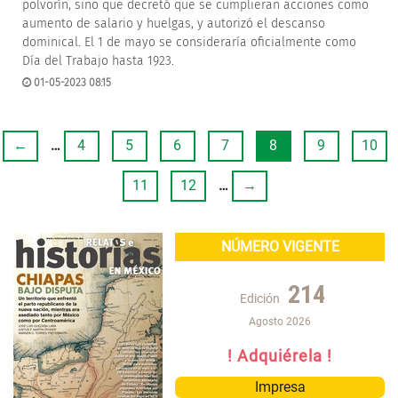
polvorín, sino que decretó que se cumplieran acciones como
aumento de salario y huelgas, y autorizó el descanso
dominical. El 1 de mayo se consideraría oficialmente como
Día del Trabajo hasta 1923.
01-05-2023 08:15
←
…
4
5
6
7
8
9
10
11
12
…
→
NÚMERO VIGENTE
214
Edición
Agosto 2026
! Adquiérela !
Impresa