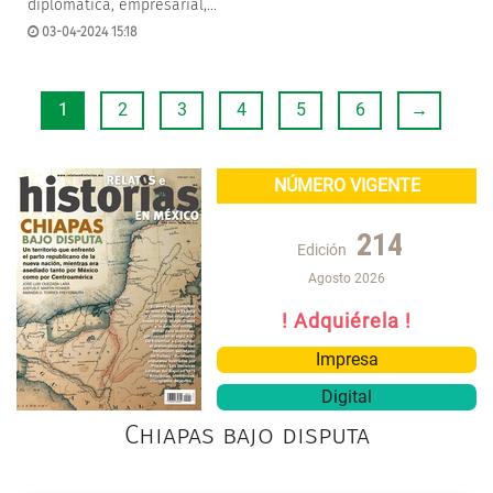
diplomática, empresarial,...
03-04-2024 15:18
1
2
3
4
5
6
→
NÚMERO VIGENTE
214
Edición
Agosto 2026
! Adquiérela !
Impresa
Digital
Chiapas bajo disputa