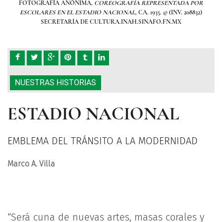
POR
FOTOGRAFÍA ANÓNIMA,
COREOGRAFÍA REPRESENTADA POR
FO
832)
ESCOLARES EN EL ESTADIO NACIONAL
, CA. 1935. © (INV. 208832)
ES
SECRETARÍA DE CULTURA.INAH.SINAFO.FN.MX
NUESTRAS HISTORIAS
ESTADIO NACIONAL
EMBLEMA DEL TRÁNSITO A LA MODERNIDAD
Marco A. Villa
“Será cuna de nuevas artes, masas corales y