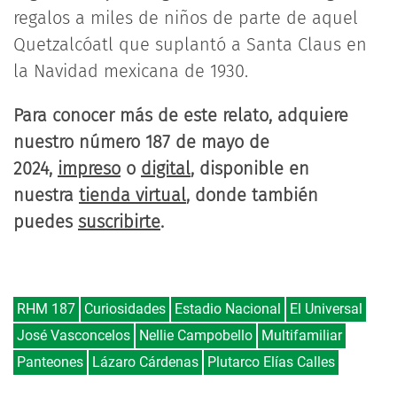
regalos a miles de niños de parte de aquel
Quetzalcóatl que suplantó a Santa Claus en
la Navidad mexicana de 1930.
Para conocer más de este relato, adquiere
nuestro número 187 de mayo de
2024,
impreso
o
digital
, disponible en
nuestra
tienda virtual
, donde también
puedes
suscribirte
.
RHM 187
Curiosidades
Estadio Nacional
El Universal
José Vasconcelos
Nellie Campobello
Multifamiliar
Panteones
Lázaro Cárdenas
Plutarco Elías Calles