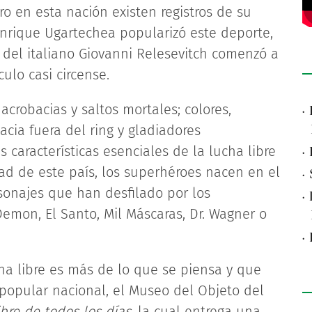
o en esta nación existen registros de su
 Enrique Ugartechea popularizó este deporte,
a del italiano Giovanni Relesevitch comenzó a
ulo casi circense.
 acrobacias y saltos mortales; colores,
·
hacia fuera del ring y gladiadores
características esenciales de la lucha libre
·
ad de este país, los superhéroes nacen en el
·
rsonajes que han desfilado por los
·
Demon, El Santo, Mil Máscaras, Dr. Wagner o
·
cha libre es más de lo que se piensa y que
 popular nacional, el Museo del Objeto del
bre de todos los días
, la cual entrega una