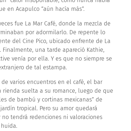
rió un “calor insoportable, como nunca había
ue en Acapulco “aún hacía más”.
 veces fue La Mar Café, donde la mezcla de
erminaban por adormilarlo. De repente lo
nte del Cine Pico, ubicado enfrente de La
. Finalmente, una tarde apareció Kathie,
ive venía por ella. Y es que no siempre se
extranjero de tal estampa.
 de varios encuentros en el café, el bar
on rienda suelta a su romance, luego de que
bles de bambú y cortinas mexicanas” de
jardín tropical. Pero su amor quedará
 no tendrá redenciones ni valoraciones
 huida.