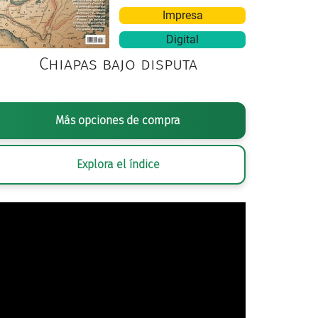
Impresa
Digital
Chiapas bajo disputa
FOTO FIJA DE
RETORNO AL PASADO
(JACQUES TOURNEUR, ESTADO
Más opciones de compra
Explora el índice