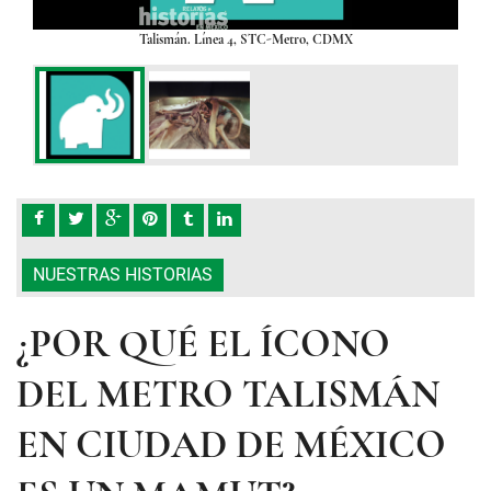
,
Talismán. Línea 4, STC-Metro, CDMX
os han
drome
NUESTRAS HISTORIAS
¿POR QUÉ EL ÍCONO
DEL METRO TALISMÁN
EN CIUDAD DE MÉXICO