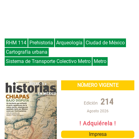
RHM 114
Prehistoria
Arqueología
Ciudad de México
Cartografía urbana
Sistema de Transporte Colectivo Metro
Metro
NÚMERO VIGENTE
214
Edición
Agosto 2026
! Adquiérela !
Impresa