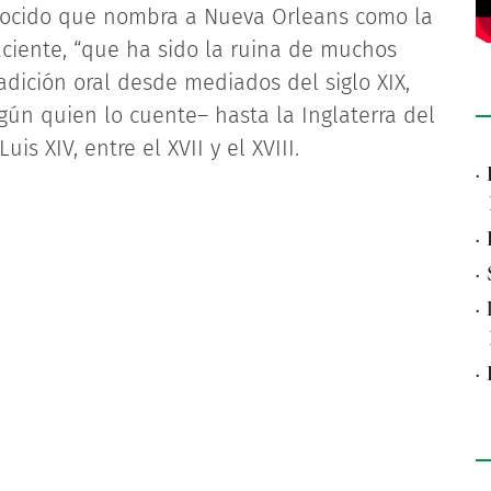
onocido que nombra a Nueva Orleans como la
aciente, “que ha sido la ruina de muchos
radición oral desde mediados del siglo XIX,
ún quien lo cuente– hasta la Inglaterra del
is XIV, entre el XVII y el XVIII.
·
·
·
·
·