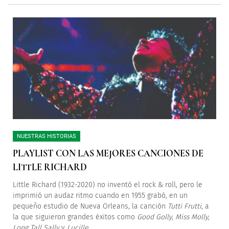
NUESTRAS HISTORIAS
PLAYLIST CON LAS MEJORES CANCIONES DE
LITTLE RICHARD
Little Richard (1932-2020) no inventó el rock & roll, pero le
imprimió un audaz ritmo cuando en 1955 grabó, en un
pequeño estudio de Nueva Orleans, la canción
Tutti Frutti
, a
la que siguieron grandes éxitos como
Good Golly, Miss Molly,
Long Tall Sally
y
Lucille
.