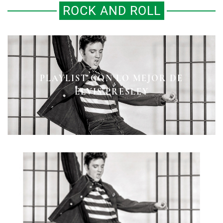
ROCK AND ROLL
PLAYLIST CON LAS MEJORES
PLAYLIST CON LO MEJOR DE
VERSIONES DE “THE HOUSE OF
EL 68 DE ELVIS PRESLEY
ELVIS PRESLEY
THE RISING SUN”