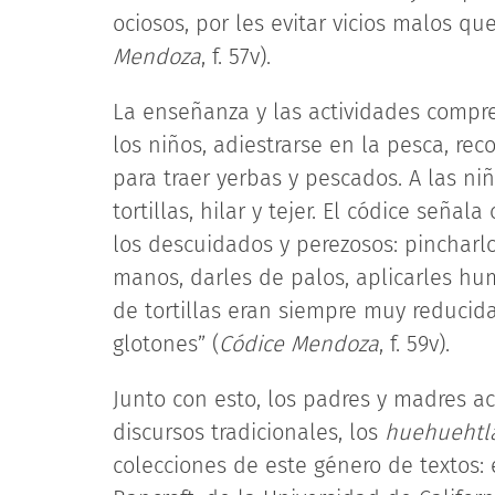
ociosos, por les evitar vicios malos qu
Mendoza
, f. 57v).
La enseñanza y las actividades compre
los niños, adiestrarse en la pesca, r
para traer yerbas y pescados. A las n
tortillas, hilar y tejer. El códice seña
los descuidados y perezosos: pincharl
manos, darles de palos, aplicarles hum
de tortillas eran siempre muy reducid
glotones” (
Códice Mendoza
, f. 59v).
Junto con esto, los padres y madres ac
discursos tradicionales, los
huehuehtla
colecciones de este género de textos: