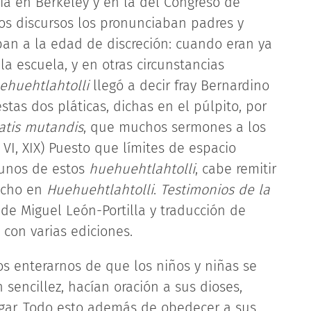
nia en Berkeley y en la del Congreso de
os discursos los pronunciaban padres y
ban a la edad de discreción: cuando eran ya
la escuela, y en otras circunstancias
ehuehtlahtolli
llegó a decir fray Bernardino
as dos pláticas, dichas en el púlpito, por
atis mutandis
, que muchos sermones a los
b. VI, XIX) Puesto que límites de espacio
gunos de estos
huehuehtlahtolli
, cabe remitir
echo en
Huehuehtlahtolli
.
Testimonios de la
o de Miguel León-Portilla y traducción de
 con varias ediciones.
 enterarnos de que los niños y niñas se
sencillez, hacían oración a sus dioses,
ar. Todo esto además de obedecer a sus