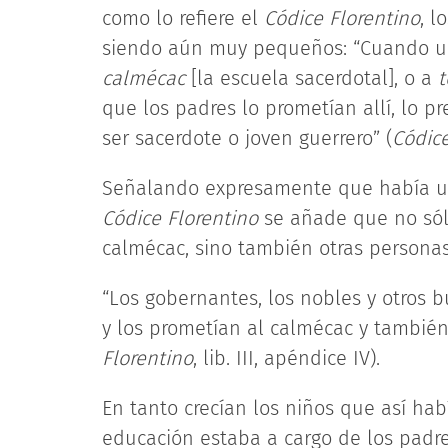
como lo refiere el
Códice Florentino
, l
siendo aún muy pequeños: “Cuando un 
calmécac
[la escuela sacerdotal], o a
t
que los padres lo prometían allí, lo 
ser sacerdote o joven guerrero” (
Códic
Señalando expresamente que había una
Códice Florentino
se añade que no sólo
calmécac, sino también otras personas
“Los gobernantes, los nobles y otros
y los prometían al calmécac y también
Florentino
, lib. III, apéndice IV).
En tanto crecían los niños que así habí
educación estaba a cargo de los padre