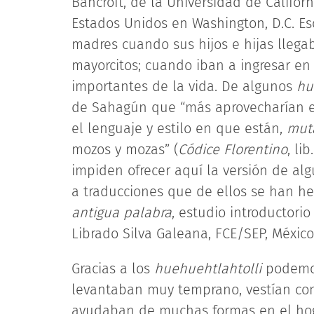
Bancroft, de la Universidad de Califor
Estados Unidos en Washington, D.C. Es
madres cuando sus hijos e hijas llega
mayorcitos; cuando iban a ingresar en 
importantes de la vida. De algunos
hu
de Sahagún que “más aprovecharían est
el lenguaje y estilo en que están,
mut
mozos y mozas” (
Códice Florentino
, li
impiden ofrecer aquí la versión de al
a traducciones que de ellos se han h
antigua palabra
, estudio introductori
Librado Silva Galeana, FCE/SEP, México
Gracias a los
huehuehtlahtolli
podemos
levantaban muy temprano, vestían con 
ayudaban de muchas formas en el hog