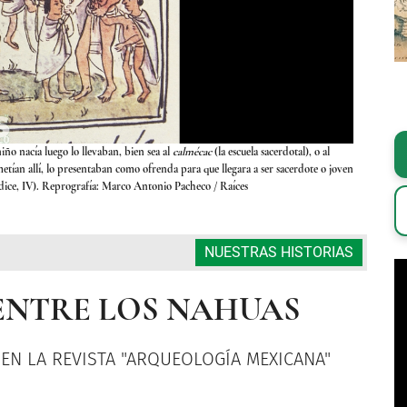
niño nacía luego lo llevaban, bien sea al
calmécac
(la escuela sacerdotal), o al
Códice
metían allí, lo presentaban como ofrenda para que llegara a ser sacerdote o joven
telpuchcall
éndice, IV). Reprografía: Marco Antonio Pacheco / Raíces
NUESTRAS HISTORIAS
 ENTRE LOS NAHUAS
EN LA REVISTA "ARQUEOLOGÍA MEXICANA"