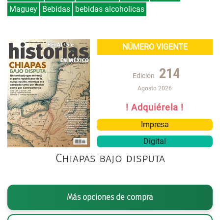
Maguey
Bebidas
bebidas alcoholicas
NÚMERO VIGENTE
214
Edición
Agosto 2026
! Adquiérela !
Impresa
Digital
Chiapas bajo disputa
Más opciones de compra