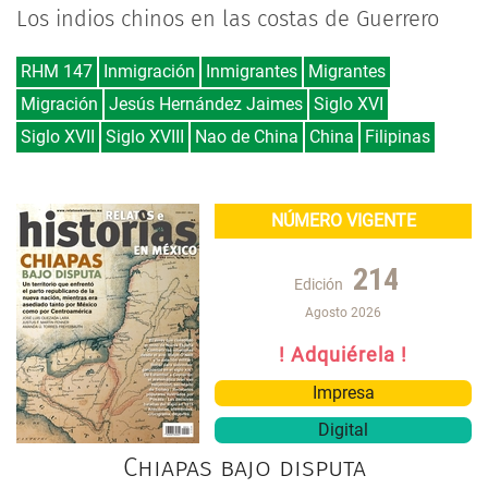
Los indios chinos en las costas de Guerrero
RHM 147
Inmigración
Inmigrantes
Migrantes
Migración
Jesús Hernández Jaimes
Siglo XVI
Siglo XVII
Siglo XVIII
Nao de China
China
Filipinas
NÚMERO VIGENTE
214
Edición
Agosto 2026
! Adquiérela !
Impresa
Digital
Chiapas bajo disputa