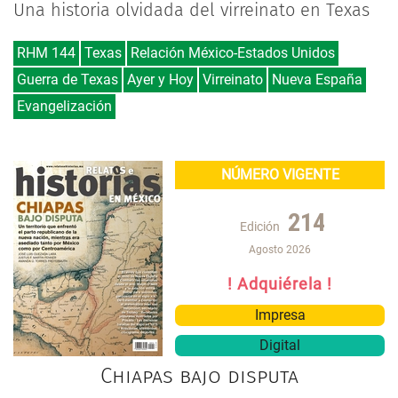
Una historia olvidada del virreinato en Texas
RHM 144
Texas
Relación México-Estados Unidos
Guerra de Texas
Ayer y Hoy
Virreinato
Nueva España
Evangelización
NÚMERO VIGENTE
214
Edición
Agosto 2026
! Adquiérela !
Impresa
Digital
Chiapas bajo disputa