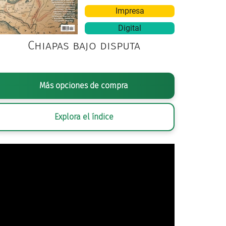
Impresa
Digital
Chiapas bajo disputa
OGRAFÍA ANÓNIMA,
PORFIRIO DÍAZ Y MIEMBROS DE SU GABINETE
, CA. 19
Más opciones de compra
CULTURA.INAH.SINAFO.FN.MX
Explora el índice