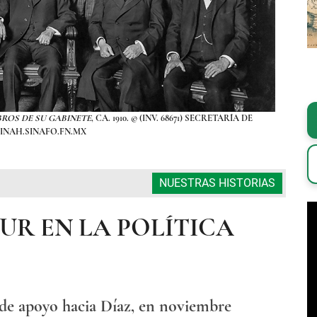
BROS DE SU GABINETE
, CA. 1910. © (INV. 68671) SECRETARÍA DE
FOT
INAH.SINAFO.FN.MX
NUESTRAS HISTORIAS
UR EN LA POLÍTICA
s de apoyo hacia Díaz, en noviembre