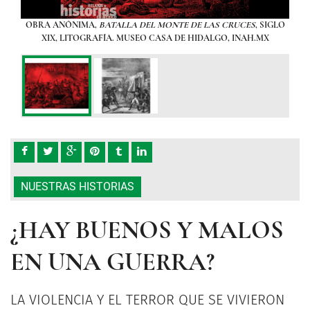
mbos
OBRA ANÓNIMA,
BATALLA DEL MONTE DE LAS CRUCES
, SIGLO
Dur
les
XIX, LITOGRAFÍA. MUSEO CASA DE HIDALGO, INAH.MX
ba
de los
líder
870,
OB
NUESTRAS HISTORIAS
¿HAY BUENOS Y MALOS
EN UNA GUERRA?
LA VIOLENCIA Y EL TERROR QUE SE VIVIERON