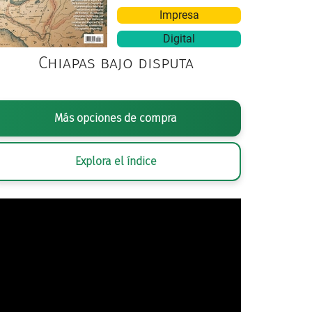
Impresa
Digital
Chiapas bajo disputa
ANÓNIMA,
REYES MAGOS
, TALLA EN MADERA POLICROMADA Y DORADA, SI
Más opciones de compra
VIRREINATO, SECRETARÍA DE CULTURA.INAH.M
Explora el índice