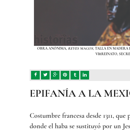
EO NACIONAL DEL
OBRA ANÓNIMA,
REYES MAGOS
, TALLA EN MADERA
VIRREINATO, SECR
EPIFANÍA A LA MEX
Costumbre francesa desde 1311, que 
donde el haba se sustituyó por un Je