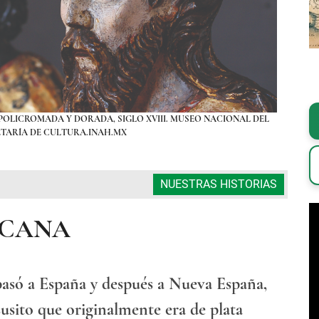
 POLICROMADA Y DORADA, SIGLO XVIII. MUSEO NACIONAL DEL
OBRA 
ETARÍA DE CULTURA.INAH.MX
NUESTRAS HISTORIAS
ICANA
pasó a España y después a Nueva España,
susito que originalmente era de plata