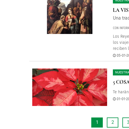
NUESTRA
LA VI
Una tra
CON INFOR
Los Reye
los viaj
reciben 
05-01-2
NUESTRA
5 COS
Te harán
01-01-2
1
2