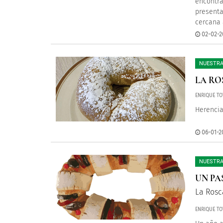
encontra
presenta
cercana 
02-02-2
NUESTRA
LA RO
ENRIQUE TO
Herencia
06-01-20
NUESTRA
UN PA
La Rosc
ENRIQUE TO