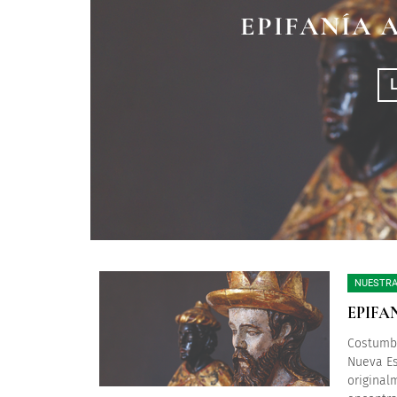
UN PASTEL PARA
EPIFANÍA 
LA ROS
NUESTRA
EPIFA
Costumbr
Nueva Es
original