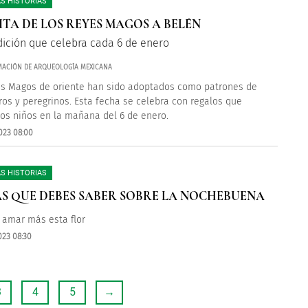
S HISTORIAS
SITA DE LOS REYES MAGOS A BELÉN
dición que celebra cada 6 de enero
MACIÓN DE ARQUEOLOGÍA MEXICANA
s Magos de oriente han sido adoptados como patrones de
eros y peregrinos. Esta fecha se celebra con regalos que
los niños en la mañana del 6 de enero.
023 08:00
S HISTORIAS
AS QUE DEBES SABER SOBRE LA NOCHEBUENA
 amar más esta flor
023 08:30
3
4
5
→