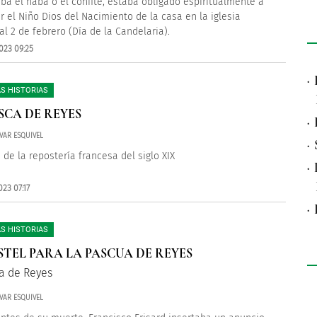
ba el haba o el confite, estaba obligado espiritualmente a
r el Niño Dios del Nacimiento de la casa en la iglesia
al 2 de febrero (Día de la Candelaria).
023 09:25
·
S HISTORIAS
SCA DE REYES
·
VAR ESQUIVEL
·
 de la repostería francesa del siglo XIX
·
23 07:17
·
S HISTORIAS
STEL PARA LA PASCUA DE REYES
a de Reyes
VAR ESQUIVEL