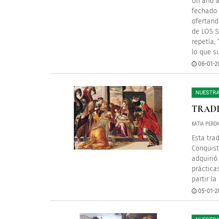
Un año a
fechado 
ofertand
de LOS S
repetía,
lo que s
06-01-2
NUESTRA
TRADI
KATIA PERD
Esta trad
Conquist
adquirió
práctica
partir l
05-01-2