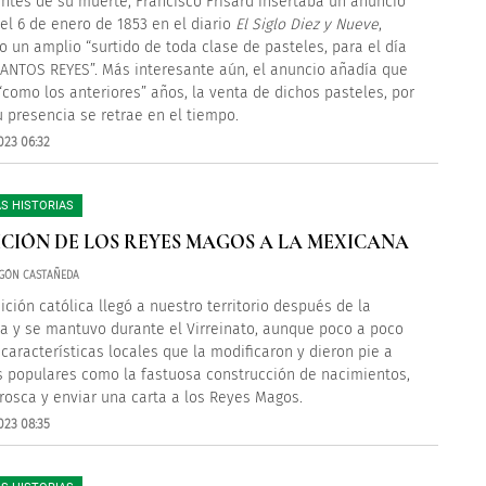
ntes de su muerte, Francisco Frisard insertaba un anuncio
el 6 de enero de 1853 en el diario
El Siglo Diez y Nueve
,
o un amplio “surtido de toda clase de pasteles, para el día
ANTOS REYES”. Más interesante aún, el anuncio añadía que
 “como los anteriores” años, la venta de dichos pasteles, por
u presencia se retrae en el tiempo.
023 06:32
S HISTORIAS
CIÓN DE LOS REYES MAGOS A LA MEXICANA
IGÓN CASTAÑEDA
ición católica llegó a nuestro territorio después de la
a y se mantuvo durante el Virreinato, aunque poco a poco
 características locales que la modificaron y dieron pie a
s populares como la fastuosa construcción de nacimientos,
a rosca y enviar una carta a los Reyes Magos.
023 08:35