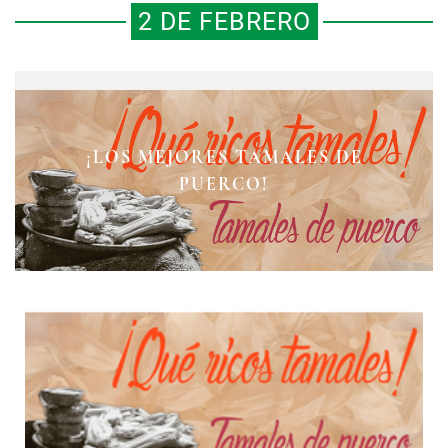
2 DE FEBRERO
¡TAMALES DE ARROZ RELLENOS
¡LOS MEJORES TAMALES DE
¡MUY RICOS TAMALES DE ANÍS!
DE BIENMESABE!
PUERCO!