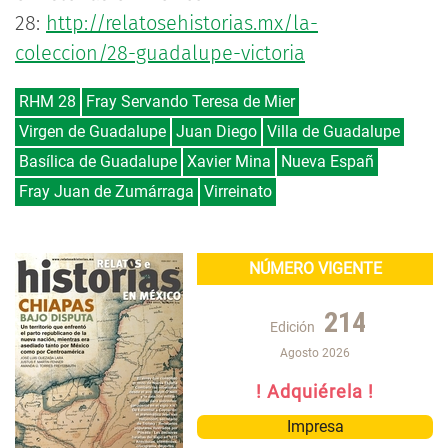
28:
http://relatosehistorias.mx/la-
coleccion/28-guadalupe-victoria
RHM 28
Fray Servando Teresa de Mier
Virgen de Guadalupe
Juan Diego
Villa de Guadalupe
Basílica de Guadalupe
Xavier Mina
Nueva Españ
Fray Juan de Zumárraga
Virreinato
NÚMERO VIGENTE
214
Edición
Agosto 2026
! Adquiérela !
Impresa