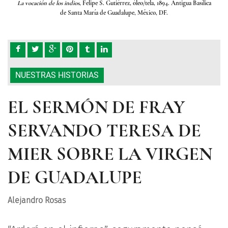
sílica
La vocación de los indios
, Felipe S. Gutiérrez, óleo/tela, 1894. Antigua Basílica
La vo
de Santa María de Guadalupe, México, DF.
NUESTRAS HISTORIAS
EL SERMÓN DE FRAY
SERVANDO TERESA DE
MIER SOBRE LA VIRGEN
DE GUADALUPE
Alejandro Rosas