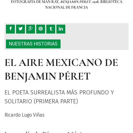
TECA
FOTOGRAFÍA DE MAN RAY,
BENJAMIN PÉRET
, 1928. BIBLIOTECA
FOT
NACIONAL DE FRANCIA
NUESTRAS HISTORIAS
EL AIRE MEXICANO DE
BENJAMIN PÉRET
EL POETA SURREALISTA MÁS PROFUNDO Y
SOLITARIO (PRIMERA PARTE)
Ricardo Lugo Viñas