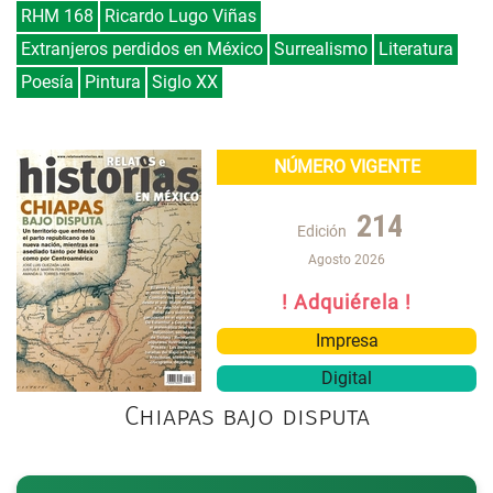
RHM 168
Ricardo Lugo Viñas
Extranjeros perdidos en México
Surrealismo
Literatura
Poesía
Pintura
Siglo XX
NÚMERO VIGENTE
214
Edición
Agosto 2026
! Adquiérela !
Impresa
Digital
Chiapas bajo disputa