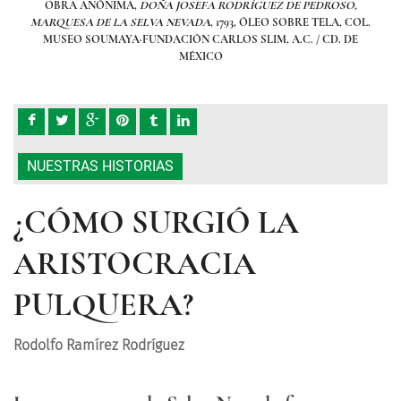
O,
OBRA ANÓNIMA,
DOÑA JOSEFA RODRÍGUEZ DE PEDROSO,
O
 COL.
MARQUESA DE LA SELVA NEVADA
, 1793, ÓLEO SOBRE TELA, COL.
MAR
DE
MUSEO SOUMAYA·FUNDACIÓN CARLOS SLIM, A.C. / CD. DE
M
MÉXICO
NUESTRAS HISTORIAS
¿CÓMO SURGIÓ LA
ARISTOCRACIA
PULQUERA?
Rodolfo Ramírez Rodríguez