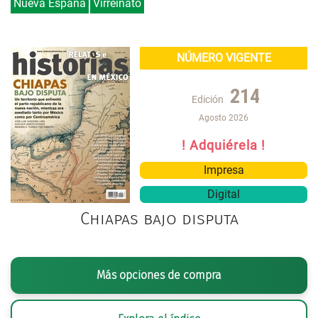
Nueva España
Virreinato
NÚMERO VIGENTE
214
Edición
Agosto 2026
! Adquiérela !
Impresa
Digital
Chiapas bajo disputa
Más opciones de compra