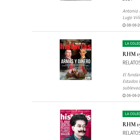
Antonio R
Lugo Viñ
08-06-2
LA COLE
RHM 1
RELATOS
El funda
Estados 
sublevad
06-06-2
LA COLE
RHM 1
RELATOS