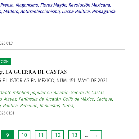
, Prensa, Magonismo, Flores Magón, Revolución Mexicana,
to, Madero, Antirreeleccionismo, Lucha Política, Propaganda
026 01:51
CCIÓN
51. LA GUERRA DE CASTAS
 E HISTORIAS EN MÉXICO, NÚM. 151, MAYO DE 2021
tante rebelión popular en Yucatán: Guerra de Castas,
s, Mayas, Península de Yucatán, Golfo de México, Cacique,
 Política, Rebelión, Impuestos, Tierra,
...
026 01:31
9
10
11
12
13
…
→