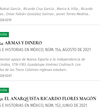
ubial García , Ricardo Cruz García , Marco A. Villa , Ricardo
as , Omar Fabián González Salinas , Javier Torres Medina
...
026 02:10
CCIÓN
54. ARMAS Y DINERO
 E HISTORIAS EN MÉXICO, NÚM. 154, AGOSTO DE 2021
mental apoyo de Nueva España a la independencia de
Unidos, 1776-1783. Guadalupe Jiménez Codinach. Los
os de las Trece Colonias inglesas estaban
...
026 02:07
CCIÓN
52. EL ANARQUISTA RICARDO FLORES MAGÓN
 E HISTORIAS EN MÉXICO, NÚM. 152, JUNIO DE 2021