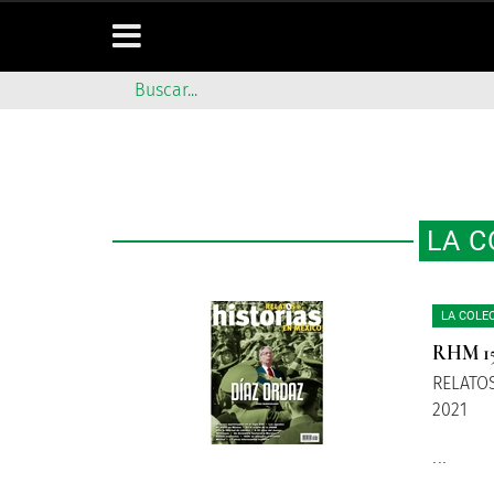
LA C
LA COLE
RHM 1
RELATOS
2021
...