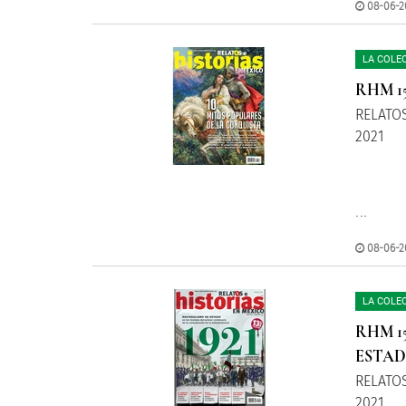
08-06-2
LA COLE
RHM 1
RELATOS
2021
...
08-06-20
LA COLE
RHM 1
ESTA
RELATOS
2021