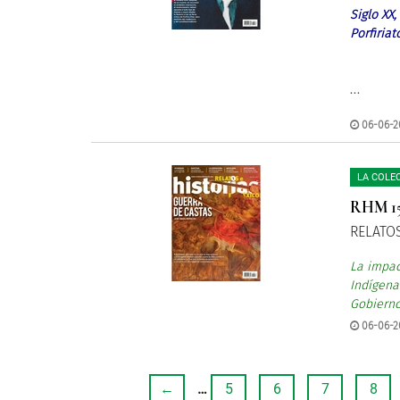
Siglo XX
Porfiria
...
06-06-2
LA COLE
RHM 1
RELATOS
La impac
Indígena
Gobierno,
06-06-2
←
…
5
6
7
8