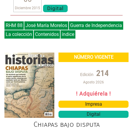
Digital
Diciembre 2015
RHM 88
José María Morelos
Guerra de Independencia
La colección
Contenidos
índice
NÚMERO VIGENTE
214
Edición
Agosto 2026
! Adquiérela !
Impresa
Digital
Chiapas bajo disputa