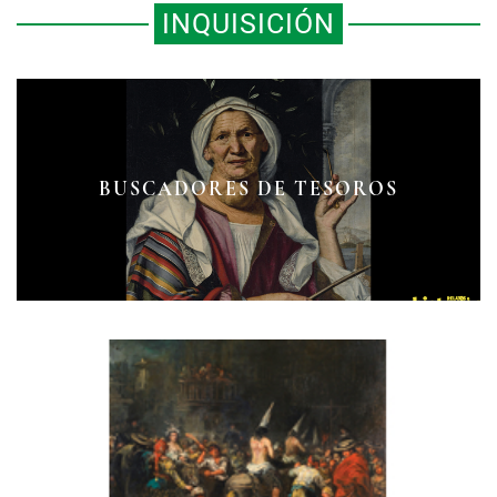
INQUISICIÓN
LOS SANTOS INQUISIDORES
BUSCADORES DE TESOROS
BRUJAS MEDIEVALES