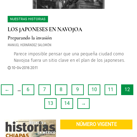
NUESTRAS HISTORIAS
LOS JAPONESES EN NAVOJOA
Preparando la invasión
MANUEL HERNÁNDEZ SALOMÓN
Parece imposible pensar que una pequeña ciudad como
Navojoa fuera un sitio clave en el plan de los japoneses.
10-04-2016 20:11
←
…
6
7
8
9
10
11
12
13
14
→
NÚMERO VIGENTE