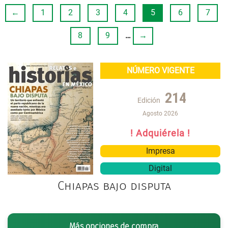
←
1
2
3
4
5
6
7
8
9
…
→
NÚMERO VIGENTE
214
Edición
Agosto 2026
! Adquiérela !
Impresa
Digital
Chiapas bajo disputa
Más opciones de compra