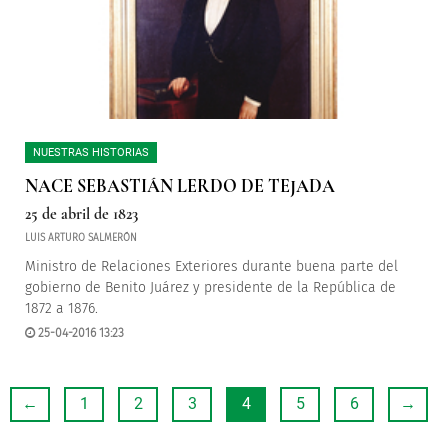
NUESTRAS HISTORIAS
NACE SEBASTIÁN LERDO DE TEJADA
25 de abril de 1823
LUIS ARTURO SALMERÓN
Ministro de Relaciones Exteriores durante buena parte del
gobierno de Benito Juárez y presidente de la República de
1872 a 1876.
25-04-2016 13:23
←
1
2
3
4
5
6
→