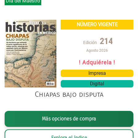
Día del Maestro
NÚMERO VIGENTE
214
Edición
Agosto 2026
! Adquiérela !
Impresa
Digital
Chiapas bajo disputa
Más opciones de compra
Explora el índice