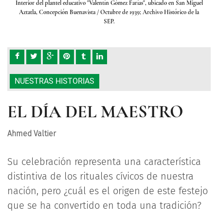
Miguel
Interior del plantel educativo "Valentín Gómez Farías", ubicado en San Miguel
Inter
de la
Aztatla, Concepción Buenavista
/ Octubre de 1939; Archivo Histórico de la
Azta
SEP.
NUESTRAS HISTORIAS
EL DÍA DEL MAESTRO
Ahmed Valtier
Su celebración representa una característica
distintiva de los rituales cívicos de nuestra
nación, pero ¿cuál es el origen de este festejo
que se ha convertido en toda una tradición?