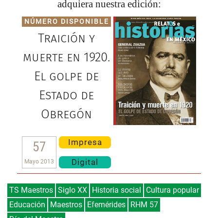
adquiera nuestra edición:
NÚMERO DISPONIBLE
Traición y
muerte en 1920.
El golpe de
Estado de
Obregón
Impresa
57
Digital
Mayo 2013
TS Maestros
Siglo XX
Historia social
Cultura popular
Educación
Maestros
Efemérides
RHM 57