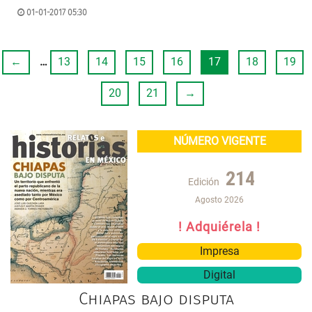
01-01-2017 05:30
←
…
13
14
15
16
17
18
19
20
21
→
NÚMERO VIGENTE
214
Edición
Agosto 2026
! Adquiérela !
Impresa
Digital
Chiapas bajo disputa