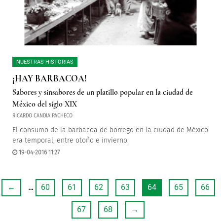
NUESTRAS HISTORIAS
¡HAY BARBACOA!
Sabores y sinsabores de un platillo popular en la ciudad de
México del siglo XIX
RICARDO CANDIA PACHECO
El consumo de la barbacoa de borrego en la ciudad de México
era temporal, entre otoño e invierno.
19-04-2016 11:27
←
…
60
61
62
63
64
65
66
67
68
→