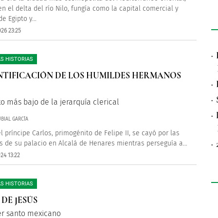
n el delta del río Nilo, fungía como la capital comercial y
de Egipto y...
26 23:25
·
S HISTORIAS
NTIFICACIÓN DE LOS HUMILDES HERMANOS
·
·
to más bajo de la jerarquía clerical
·
BIAL GARCÍA
l príncipe Carlos, primogénito de Felipe II, se cayó por las
·
s de su palacio en Alcalá de Henares mientras perseguía a...
24 13:22
S HISTORIAS
 DE JESÚS
er santo mexicano