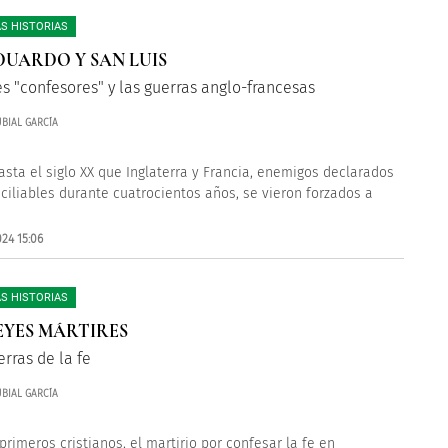
S HISTORIAS
DUARDO Y SAN LUIS
es "confesores" y las guerras anglo-francesas
BIAL GARCÍA
asta el siglo XX que Inglaterra y Francia, enemigos declarados
nciliables durante cuatrocientos años, se vieron forzados a
24 15:06
S HISTORIAS
EYES MÁRTIRES
erras de la fe
BIAL GARCÍA
primeros cristianos, el martirio por confesar la fe en