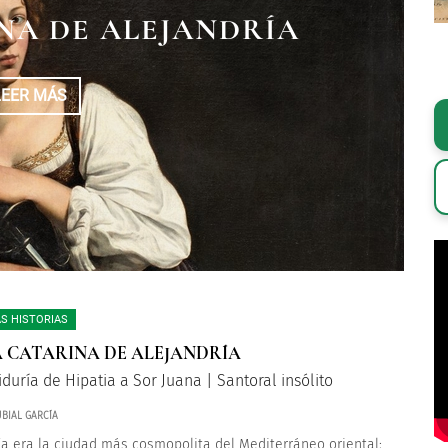
ÓN DE LOS HUMILDES
NA DE ALEJANDRÍA
E DE JESÚS
NOS LEGOS
LEER MÁS
LEER MÁS
LEER MÁS
S HISTORIAS
 CATARINA DE ALEJANDRÍA
iduría de Hipatia a Sor Juana | Santoral insólito
BIAL GARCÍA
ía era la ciudad más cosmopolita del Mediterráneo oriental;