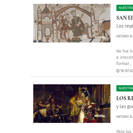
NUESTRA
SAN E
Los rey
ANTONIO RU
No fue h
e irreco
formar...
16-07-20
NUESTRA
LOS R
y las gu
ANTONIO RU
Para los 