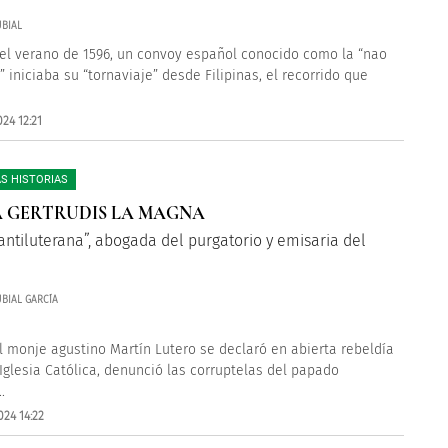
BIAL
del verano de 1596, un convoy español conocido como la “nao
” iniciaba su “tornaviaje” desde Filipinas, el recorrido que
24 12:21
S HISTORIAS
 GERTRUDIS LA MAGNA
antiluterana”, abogada del purgatorio y emisaria del
BIAL GARCÍA
el monje agustino Martín Lutero se declaró en abierta rebeldía
 Iglesia Católica, denunció las corruptelas del papado
.
024 14:22