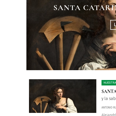
LA SANTIFICACI
SANTA CATARI
FELIP
HERMA
NUESTRA
SANTA
y la sab
ANTONIO RU
Alejandr