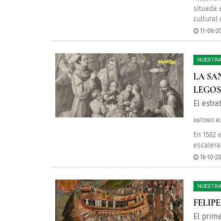
situada e
cultural 
11-06-20
NUESTRA
LA SA
LEGOS
El estra
ANTONIO RU
En 1562 e
escalera
16-10-20
NUESTRA
FELIPE
El prim