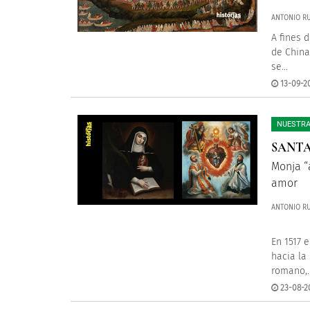
ANTONIO RU
A fines 
de China
se...
13-09-20
NUESTRA
SANTA
Monja “
amor
ANTONIO RU
En 1517 
hacia la
romano,..
23-08-2