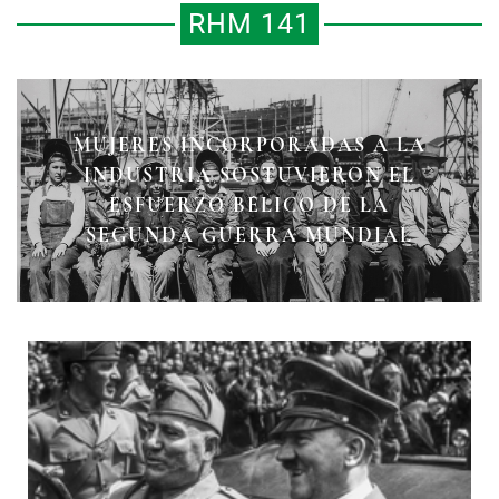
RHM 141
MUJERES INCORPORADAS A LA
¿CUÁNDO FUE LA PRIMERA
MÉXICO Y LA SEGUNDA GUERRA
INDUSTRIA SOSTUVIERON EL
MARCHA DEL DÍA DEL TRABAJO
ESFUERZO BÉLICO DE LA
MUNDIAL
EN MÉXICO?
SEGUNDA GUERRA MUNDIAL