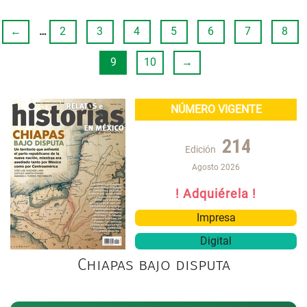
←
…
2
3
4
5
6
7
8
9
10
→
NÚMERO VIGENTE
214
Edición
Agosto 2026
! Adquiérela !
Impresa
Digital
Chiapas bajo disputa