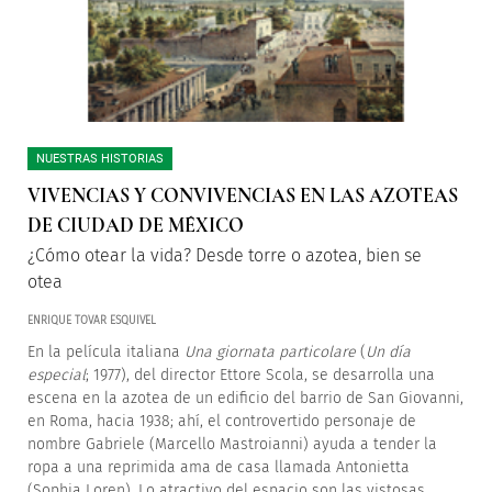
NUESTRAS HISTORIAS
VIVENCIAS Y CONVIVENCIAS EN LAS AZOTEAS
DE CIUDAD DE MÉXICO
¿Cómo otear la vida? Desde torre o azotea, bien se
otea
ENRIQUE TOVAR ESQUIVEL
En la película italiana
Una giornata particolare
(
Un día
especial
; 1977), del director Ettore Scola, se desarrolla una
escena en la azotea de un edificio del barrio de San Giovanni,
en Roma, hacia 1938; ahí, el controvertido personaje de
nombre Gabriele (Marcello Mastroianni) ayuda a tender la
ropa a una reprimida ama de casa llamada Antonietta
(Sophia Loren). Lo atractivo del espacio son las vistosas