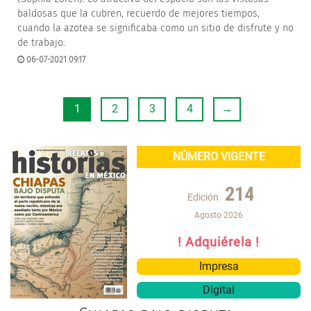
baldosas que la cubren, recuerdo de mejores tiempos,
cuando la azotea se significaba como un sitio de disfrute y no
de trabajo.
06-07-2021 09:17
1
2
3
4
→
NÚMERO VIGENTE
214
Edición
Agosto 2026
! Adquiérela !
Impresa
Digital