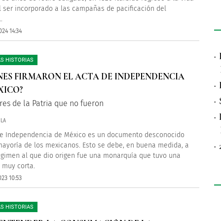
al ser incorporado a las campañas de pacificación del
.
024 14:34
·
S HISTORIAS
NES FIRMARON EL ACTA DE INDEPENDENCIA
·
XICO?
·
res de la Patria que no fueron
·
ILA
de Independencia de México es un documento desconocido
·
mayoría de los mexicanos. Esto se debe, en buena medida, a
égimen al que dio origen fue una monarquía que tuvo una
 muy corta.
023 10:53
S HISTORIAS