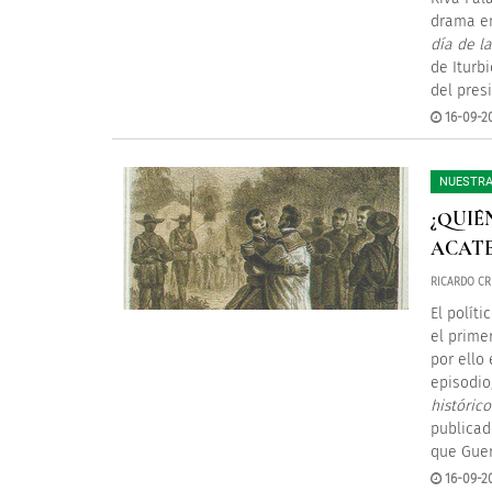
drama en
día de l
de Iturb
del pres
16-09-2
NUESTRA
¿QUIÉ
ACAT
RICARDO CR
El políti
el prime
por ello 
episodio
históric
publicad
que Guer
16-09-2