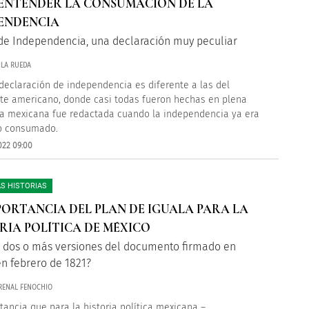
ENTENDER LA CONSUMACIÓN DE LA
ENDENCIA
 de Independencia, una declaración muy peculiar
ILA RUEDA
declaración de independencia es diferente a las del
te americano, donde casi todas fueron hechas en plena
La mexicana fue redactada cuando la independencia ya era
o consumado.
022 09:00
S HISTORIAS
PORTANCIA DEL PLAN DE IGUALA PARA LA
RIA POLÍTICA DE MÉXICO
n dos o más versiones del documento firmado en
en febrero de 1821?
ARENAL FENOCHIO
tancia que para la historia política mexicana –