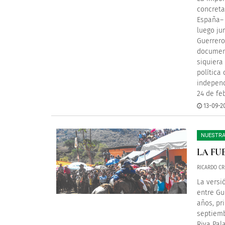
concreta
España– 
luego ju
Guerrero
document
siquiera
política
independ
24 de fe
13-09-2
NUESTRA
LA FU
RICARDO CR
La versi
entre Gu
años, pri
septiemb
Riva Pal