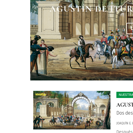
PARA ENTENDE
¿QUIÉNES FIR
AGUSTÍN DE ITU
INDEPENDEN
DE LA I
NUESTRA
AGUST
Dos des
JOAQUÍN E.
Después 