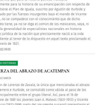
mente para la historia de su emancipación con respecto de
tiene el Plan de Iguala, suscrito por Agustín de Iturbide y
rado por las fuerzas insurgentes bajo el mando de Vicente
, no se compadece con el conocimiento que de dicho
o tiene, ya no se diga el común de los mexicanos, vaya, ni
 la generalidad de especialistas nacionales en historia
 o jurídica de la nación que precisamente nació a la vida
iente al tenor de lo dispuesto en aquel texto proclamado el
brero de 1821.
022 09:35
S HISTORIAS
ERZA DEL ABRAZO DE ACATEMPAN
UZ GARCÍA
ón de Lorenzo de Zavala, la única que mencionaba el abrazo
errero e Iturbide, se consolidó como válida al paso de los
ncipalmente entre el grupo liberal. Así, para el 16 de
re de 1861 los jóvenes Juan A. Mateos (1831-1913) y Vicente
acio (1832-1896; nieto del insurgente suriano) presentaron el