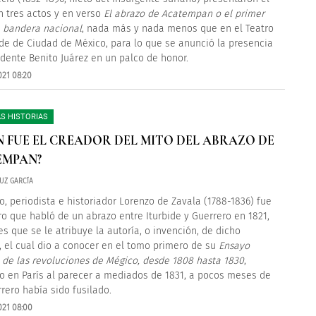
 tres actos y en verso
El abrazo de Acatempan o el primer
a bandera nacional
, nada más y nada menos que en el Teatro
ide de Ciudad de México, para lo que se anunció la presencia
idente Benito Juárez en un palco de honor.
021 08:20
S HISTORIAS
N FUE EL CREADOR DEL MITO DEL ABRAZO DE
EMPAN?
UZ GARCÍA
co, periodista e historiador Lorenzo de Zavala (1788-1836) fue
ro que habló de un abrazo entre Iturbide y Guerrero en 1821,
es que se le atribuye la autoría, o invención, de dicho
, el cual dio a conocer en el tomo primero de su
Ensayo
o de las revoluciones de Mégico, desde 1808 hasta 1830
,
o en París al parecer a mediados de 1831, a pocos meses de
rero había sido fusilado.
021 08:00