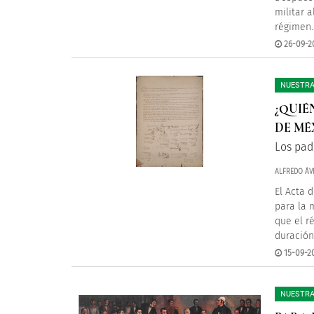
militar 
régimen..
26-09-2
NUESTRA
¿QUIÉ
DE MÉ
Los pad
ALFREDO ÁV
El Acta 
para la 
que el r
duración
15-09-2
NUESTRA