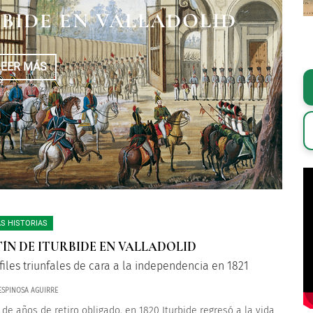
R LA CONSUMACIÓN
MARON EL ACTA DE
RBIDE EN VALLADOLID
CIA DE MÉXICO?
NDEPENDENCIA
LEER MÁS
LEER MÁS
LEER MÁS
S HISTORIAS
ÍN DE ITURBIDE EN VALLADOLID
files triunfales de cara a la independencia en 1821
 ESPINOSA AGUIRRE
de años de retiro obligado, en 1820 Iturbide regresó a la vida