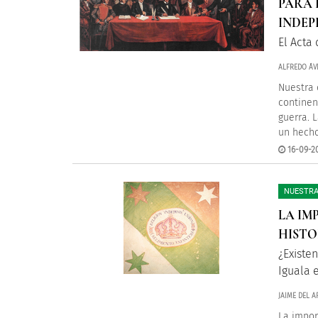
PARA 
INDEP
El Acta
ALFREDO ÁV
Nuestra 
continen
guerra. 
un hech
16-09-2
NUESTRA
LA IM
HISTO
¿Existe
Iguala 
JAIME DEL 
La impor