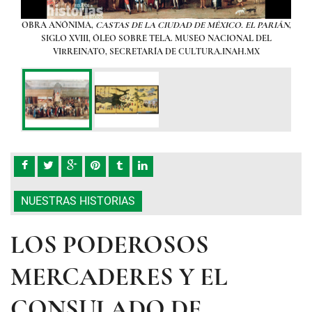
io con
OBRA ANÓNIMA,
CASTAS DE LA CIUDAD DE MÉXICO. EL PARIÁN
,
Los m
SIGLO XVIII, ÓLEO SOBRE TELA. MUSEO NACIONAL DEL
VIRREINATO, SECRETARÍA DE CULTURA.INAH.MX
ÓN
,
O
USEO
SIG
NUESTRAS HISTORIAS
LOS PODEROSOS
MERCADERES Y EL
CONSULADO DE