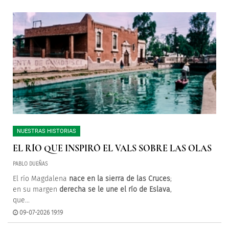
NUESTRAS HISTORIAS
EL RÍO QUE INSPIRÓ EL VALS SOBRE LAS OLAS
PABLO DUEÑAS
El río Magdalena
nace en la sierra de las Cruces
;
en su margen
derecha
se le une el río de Eslava
,
que...
09-07-2026 19:19