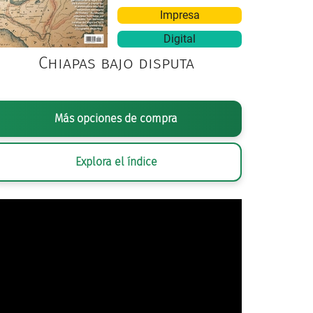
Impresa
Digital
Chiapas bajo disputa
RAFÍA ANÓNIMA,
GENERAL FRANCISCO J. MÚGICA CON MILITARES Y FU
Más opciones de compra
SECRETARÍA DE CULTURA.INAH.SINAFO.FN.MX
Explora el índice