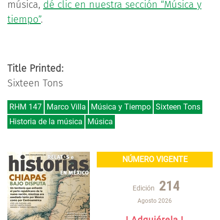
música,
dé clic en nuestra sección “Música y
tiempo”
.
Title Printed:
Sixteen Tons
RHM 147
Marco Villa
Música y Tiempo
Sixteen Tons
Historia de la música
Música
NÚMERO VIGENTE
214
Edición
Agosto 2026
! Adquiérela !