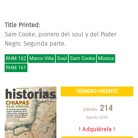
Title Printed:
Sam Cooke, pionero del soul y del Poder
Negro. Segunda parte.
RHM 162
Marco Villa
Soul
Sam Cooke
Música
RHM 161
NÚMERO VIGENTE
214
Edición
Agosto 2026
! Adquiérela !