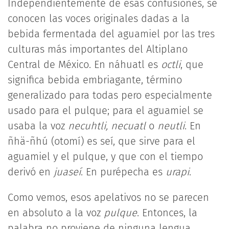
Independientemente de esas confusiones, se
conocen las voces originales dadas a la
bebida fermentada del aguamiel por las tres
culturas más importantes del Altiplano
Central de México. En náhuatl es
octli
, que
significa bebida embriagante, término
generalizado para todas pero especialmente
usado para el pulque; para el aguamiel se
usaba la voz
necuhtli, necuatl
o
neutli
. En
ñhä-ñhú (otomí) es seí, que sirve para el
aguamiel y el pulque, y que con el tiempo
derivó en
juaseí
. En purépecha es
urapi
.
Como vemos, esos apelativos no se parecen
en absoluto a la voz
pulque
. Entonces, la
palabra no proviene de ninguna lengua