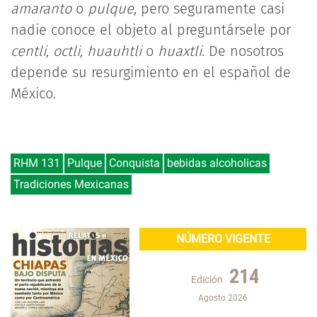
amaranto
o
pulque
, pero seguramente casi
nadie conoce el objeto al preguntársele por
centli, octli, huauhtli
o
huaxtli
. De nosotros
depende su resurgimiento en el español de
México.
RHM 131
Pulque
Conquista
bebidas alcoholicas
Tradiciones Mexicanas
NÚMERO VIGENTE
214
Edición
Agosto 2026