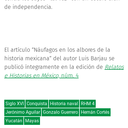
de independencia.
El artículo “Náufagos en los albores de la
historia mexicana” del autor Luis Barjau se
publicó íntegramente en la edición de
Relatos
e Historias en México,
núm. 4
Siglo XVI
Conquista
Historia naval
RHM 4
Jerónimo Aguilar
Gonzalo Guerrero
Hernán Cortés
Yucatán
Mayas