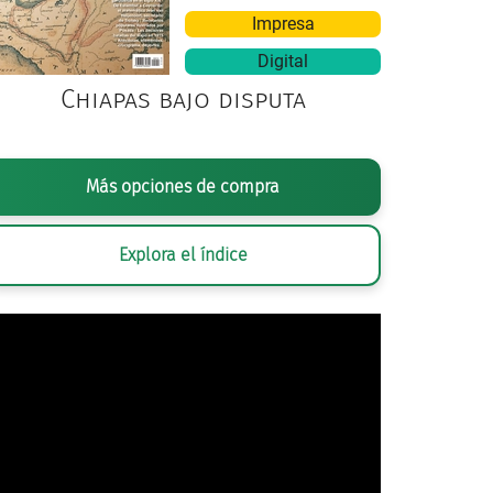
Impresa
Digital
Chiapas bajo disputa
LOU REED,
TRANSFORMER
(PORTADA DE ÁLBUM), RCA RECO
Más opciones de compra
Explora el índice