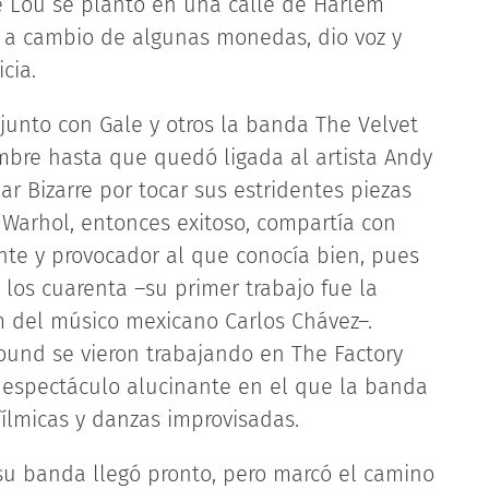
e Lou se plantó en una calle de Harlem
k a cambio de algunas monedas, dio voz y
cia.
unto con Gale y otros la banda The Velvet
bre hasta que quedó ligada al artista Andy
r Bizarre por tocar sus estridentes piezas
Warhol, entonces exitoso, compartía con
te y provocador al que conocía bien, pues
 los cuarenta –su primer trabajo fue la
m del músico mexicano Carlos Chávez–.
ound se vieron trabajando en The Factory
un espectáculo alucinante en el que la banda
lmicas y danzas improvisadas.
su banda llegó pronto, pero marcó el camino