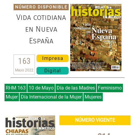
NÚMERO DISPONIBLE
Vida cotidiana
en Nueva
España
Impresa
163
Digital
Mayo 2022
RHM 163
10 de Mayo
Día de las Madres
Feminismo
Mujer
Día Internacional de la Mujer
Mujeres
NÚMERO VIGENTE