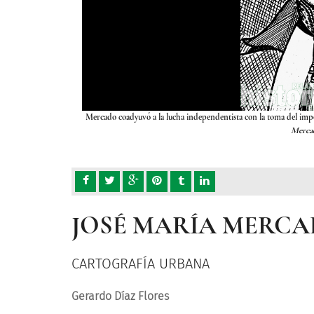
ra anónima,
José María
Mercado coadyuvó a la lucha independentista con la toma del imp
Merca
JOSÉ MARÍA MERC
CARTOGRAFÍA URBANA
Gerardo Díaz Flores