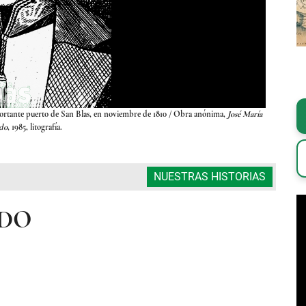
ortante puerto de San Blas, en noviembre de 1810
/ Obra anónima,
José María
Mercado co
do
, 1985, litografía.
NUESTRAS HISTORIAS
ADO