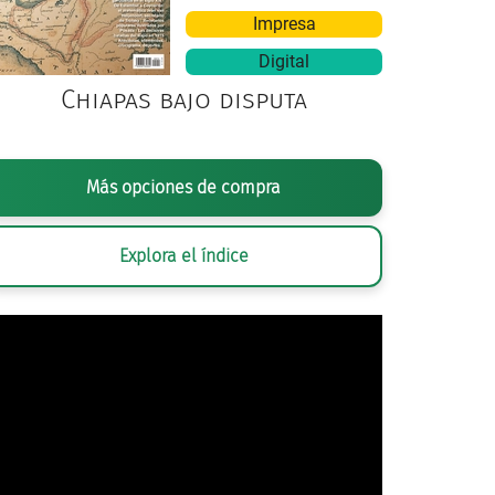
Impresa
Digital
Chiapas bajo disputa
adyuvó a la lucha independentista con la toma del importante puerto de San Blas, en nov
Más opciones de compra
Mercado
, 1985, litografía.
Explora el índice