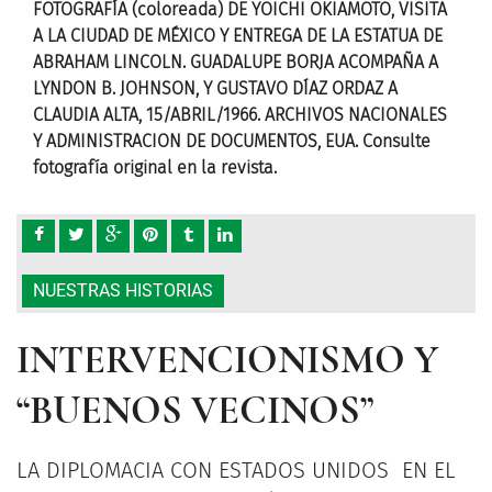
ITA
FOTOGRAFÍA (coloreada) DE YOICHI OKIAMOTO, VISITA
FOT
DE
A LA CIUDAD DE MÉXICO Y ENTREGA DE LA ESTATUA DE
A L
 A
ABRAHAM LINCOLN. GUADALUPE BORJA ACOMPAÑA A
ABR
LYNDON B. JOHNSON, Y GUSTAVO DÍAZ ORDAZ A
LYN
LES
CLAUDIA ALTA, 15/ABRIL/1966. ARCHIVOS NACIONALES
CLA
e
Y ADMINISTRACION DE DOCUMENTOS, EUA. Consulte
Y A
fotografía original en la revista.
foto
NUESTRAS HISTORIAS
INTERVENCIONISMO Y
“BUENOS VECINOS”
LA DIPLOMACIA CON ESTADOS UNIDOS EN EL