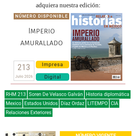
adquiera nuestra edición:
NÚMERO DISPONIBLE
Imperio
amurallado
Impresa
213
Digital
Julio 2026
RHM 213
Soren De Velasco Galván
Historia diplomática
Mexico
Estados Unidos
Díaz Ordaz
LITEMPO
CIA
Relaciones Exteriores
NÚMERO VIGENTE