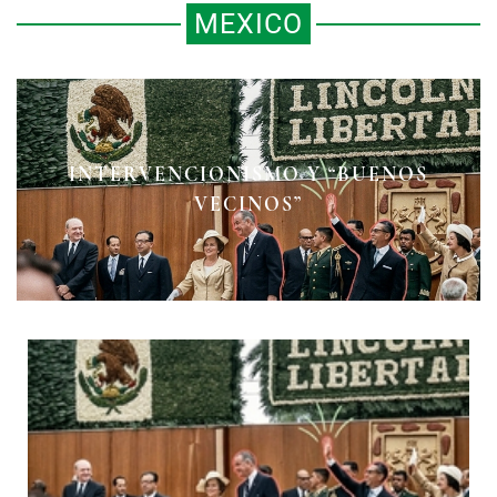
MEXICO
INTERVENCIONISMO Y “BUENOS
ROCK CHICANO
VECINOS”