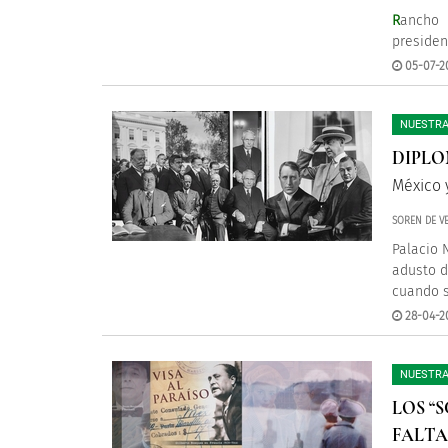
R
ancho 
presiden
05-07-2
NUESTRA
DIPLO
México 
SOREN DE V
Palacio 
adusto d
cuando su
28-04-20
NUESTRA
LOS “
FALTA