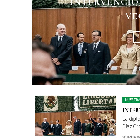
INTERVENCIO
DIPLOMACIA, ES
HISTORIAS QUE 
VE
EN LA PAN
NUESTRA
INTER
La dipl
Díaz Or
SOREN DE V