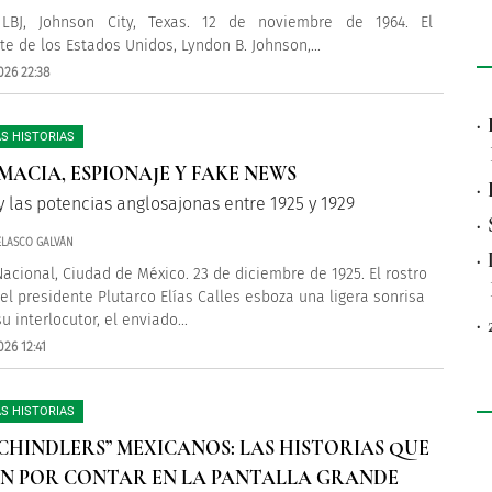
LBJ, Johnson City, Texas. 12 de noviembre de 1964. El
te de los Estados Unidos, Lyndon B. Johnson,...
026 22:38
·
S HISTORIAS
MACIA, ESPIONAJE Y FAKE NEWS
·
y las potencias anglosajonas entre 1925 y 1929
·
ELASCO GALVÁN
·
Nacional, Ciudad de México. 23 de diciembre de 1925. El rostro
el presidente Plutarco Elías Calles esboza una ligera sonrisa
 interlocutor, el enviado...
·
26 12:41
S HISTORIAS
SCHINDLERS” MEXICANOS: LAS HISTORIAS QUE
N POR CONTAR EN LA PANTALLA GRANDE