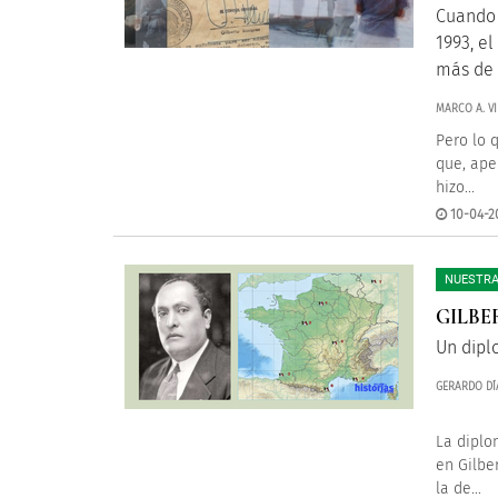
Cuando 
1993, e
más de 
MARCO A. VI
Pero lo 
que, ape
hizo...
10-04-20
NUESTRA
GILBE
Un dipl
GERARDO DÍ
La diplo
en Gilbe
la de...