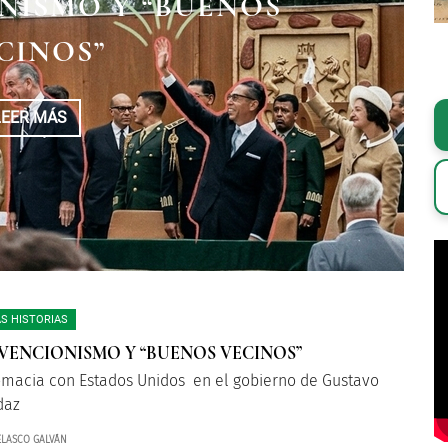
NISMO Y “BUENOS
PIONAJE Y FAKE NEWS
FALTAN POR CONTAR
CINOS”
TALLA GRANDE
LEER MÁS
LEER MÁS
LEER MÁS
S HISTORIAS
VENCIONISMO Y “BUENOS VECINOS”
omacia con Estados Unidos en el gobierno de Gustavo
daz
ELASCO GALVÁN