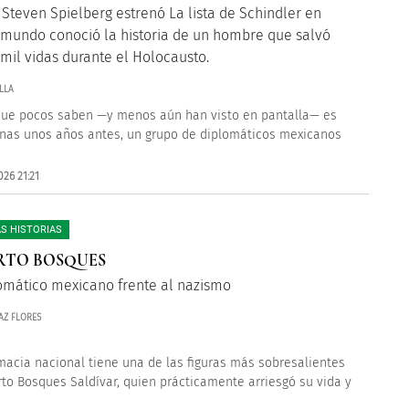
Steven Spielberg estrenó La lista de Schindler en
l mundo conoció la historia de un hombre que salvó
mil vidas durante el Holocausto.
LLA
que pocos saben —y menos aún han visto en pantalla— es
nas unos años antes, un grupo de diplomáticos mexicanos
26 21:21
S HISTORIAS
RTO BOSQUES
omático mexicano frente al nazismo
AZ FLORES
macia nacional tiene una de las figuras más sobresalientes
rto Bosques Saldívar, quien prácticamente arriesgó su vida y