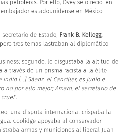
s petroleras. Por ello, Ovey se ofreció, en
l embajador estadounidense en México,
u secretario de Estado,
Frank B. Kellogg,
ero tres temas lastraban al diplomático:
siness; segundo, le disgustaba la altitud de
a a través de un prisma racista a la élite
 indio […] Sáenz, el Canciller, es judío e
o no por ello mejor; Amaro, el secretario de
 cruel
”.
leo, una disputa internacional crispaba la
agua. Coolidge apoyaba al conservador
nistraba armas y municiones al liberal Juan