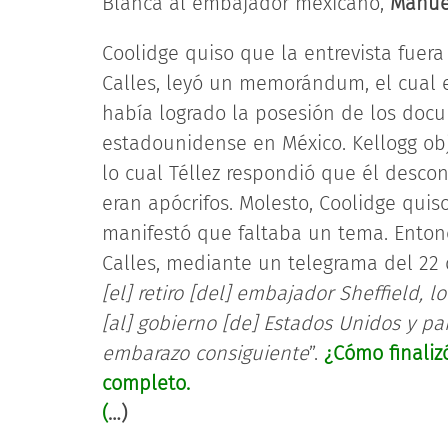
Blanca al embajador mexicano,
Manuel
Coolidge quiso que la entrevista fuera
Calles, leyó un memorándum, el cual 
había logrado la posesión de los doc
estadounidense en México. Kellogg ob
lo cual Téllez respondió que él descon
eran apócrifos. Molesto, Coolidge quiso
manifestó que faltaba un tema. Enton
Calles, mediante un telegrama del 22 
[el] retiro [del] embajador Sheffield, 
[al] gobierno [de] Estados Unidos y pa
embarazo consiguiente
”.
¿Cómo finaliz
completo.
(
…)