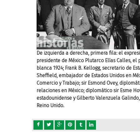
Taft, el
De izquierda a derecha, primera fila: el expre
lidge en la casa
presidente de México Plutarco Elías Calles, el
; James Rockwell
blanca 1924; Frank B. Kellogg, secretario de E
io de Industria,
Sheffield, embajador de Estados Unidos en Méxi
para restablecer
Comercio y Trabajo; sir Esmond Ovey, diplomát
te de la prensa
relaciones en México; diplomático sir Esme H
 relaciones con
estadounidense y Gilberto Valenzuela Galindo
Reino Unido.