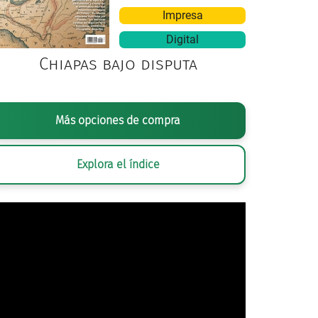
Impresa
Digital
Chiapas bajo disputa
erda a derecha, primera fila: el expresidente norteamericano W
Más opciones de compra
te de México Plutarco Elías Calles, el presidente norteamerica
924; Frank B. Kellogg, secretario de Estado de la Unión Americ
Explora el índice
d, embajador de Estados Unidos en México 1924-1927; Luis N. Mor
 y Trabajo; sir Esmond Ovey, diplomático designado por la Coro
nes en México; diplomático sir Esme Howard; William Randolph 
nidense y Gilberto Valenzuela Galindo, designado mexicano par
ido.