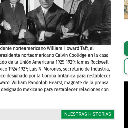
sidente norteamericano William Howard Taft, el
De izqui
 presidente norteamericano Calvin Coolidge en la casa
presiden
stado de la Unión Americana 1925-1929; James Rockwell
blanca 1
co 1924-1927; Luis N. Morones, secretario de Industria,
Sheffiel
ico designado por la Corona británica para restablecer
Comercio
oward; William Randolph Hearst, magnate de la prensa
relacio
, designado mexicano para restablecer relaciones con
estadou
Reino Un
NUESTRAS HISTORIAS