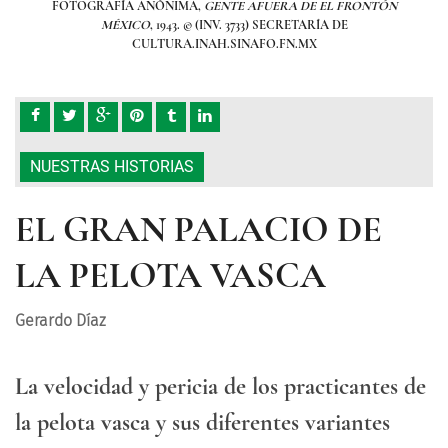
ÓN
FOTOGRAFÍA ANÓNIMA,
GENTE AFUERA DE EL FRONTÓN
F
MÉXICO
, 1943. © (INV. 3733) SECRETARÍA DE
CULTURA.INAH.SINAFO.FN.MX
NUESTRAS HISTORIAS
EL GRAN PALACIO DE
LA PELOTA VASCA
Gerardo Díaz
La velocidad y pericia de los practicantes de
la pelota vasca y sus diferentes variantes