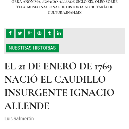
OBRE
OBRA ANÓNIMA,
IGNACIO ALLENDE
, SIGLO XIX, ÓLEO SOBRE
OB
E
TELA. MUSEO NACIONAL DE HISTORIA, SECRETARÍA DE
CULTURA.INAH.MX
NUESTRAS HISTORIAS
EL 21 DE ENERO DE 1769
NACIÓ EL CAUDILLO
INSURGENTE IGNACIO
ALLENDE
Luis Salmerón