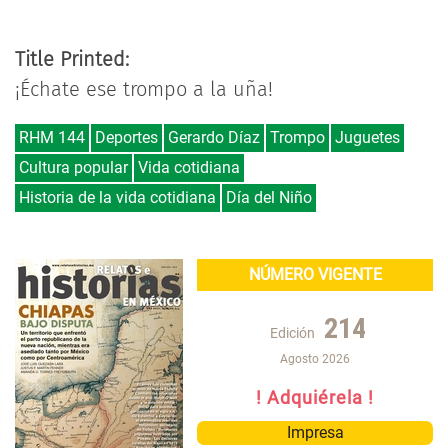
Title Printed:
¡Échate ese trompo a la uña!
RHM 144
Deportes
Gerardo Díaz
Trompo
Juguetes
Cultura popular
Vida cotidiana
Historia de la vida cotidiana
Día del Niño
NÚMERO VIGENTE
214
Edición
Agosto 2026
! Adquiérela !
Impresa